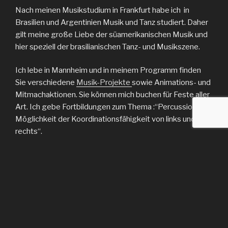
Nach meinen Musikstudium in Frankfurt habe ich in
Brasilien und Argentinien Musik und Tanz studiert. Daher
gilt meine große Liebe der süamerikanischen Musik und
hier speziell der brasilianischen Tanz- und Musikszene.
Ich lebe in Mannheim und in meinem Programm finden
Sie verschiedene
Musik-Projekte
sowie Animations- und
Mitmachaktionen. Sie können mich buchen für Feste aller
Art. Ich gebe Fortbildungen zum Thema :“Percussion als
Möglichkeit der Koordinationsfähigkeit von links und
rechts“.
Eine Herzensangelegenheit sind meine Bands
„herbysworld“ und „djampadjampa“. Wir machen
Weltmusik mit Herz und präsentieren
Eigenkompositionen.
Aktuell geplante Auftritte in 2026
: